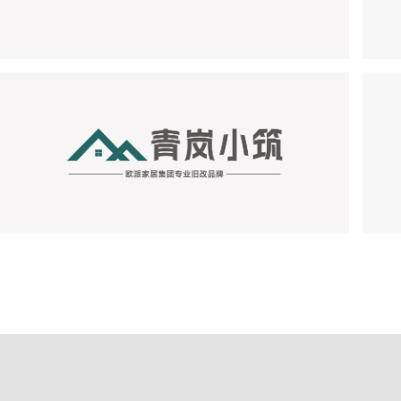
OP
歐鉑麗
窗
青嵐小筑