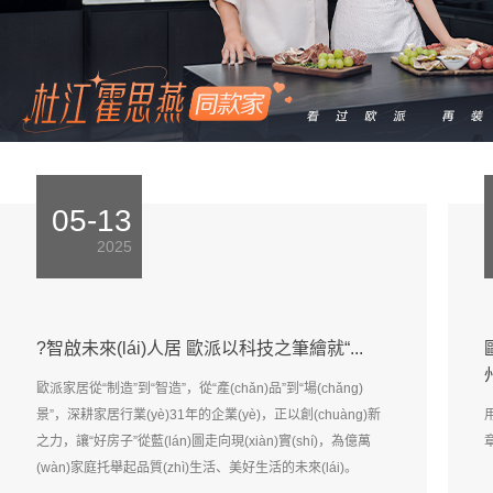
05-13
2025
?智啟未來(lái)人居 歐派以科技之筆繪就“...
歐派家居從“制造”到“智造”，從“產(chǎn)品”到“場(chǎng)
景”，深耕家居行業(yè)31年的企業(yè)，正以創(chuàng)新
之力，讓“好房子”從藍(lán)圖走向現(xiàn)實(shí)，為億萬
(wàn)家庭托舉起品質(zhì)生活、美好生活的未來(lái)。