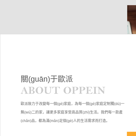
關(guān)于歐派
ABOUT OPPEIN
歐派致力于改變每一個(gè)家庭，為每一個(gè)家庭定制獨(dú)一
無(wú)二的家，讓更多家庭享受高品質(zhì)生活。我們每一款產
(chǎn)品，都為滿(mǎn)足個(gè)人的生活需求而打造。