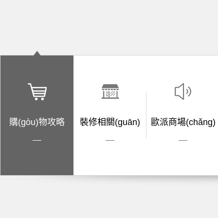
購(gòu)物攻略
裝修相關(guān)
歐派商場(chǎng)