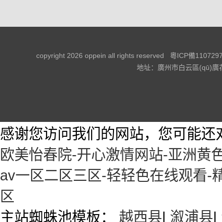
copyright 2026 oppein all rights reserved
粵ICP備1107297
地址：廣州市白云區(qū)廣花三路366號
感谢您访问我们的网站，您可能还
欧美怡春院-开心激情网站-亚洲黄
av一区二区三区-轻轻色在线观看
区
主站蜘蛛池模板：
越西县
|
溆浦县
|