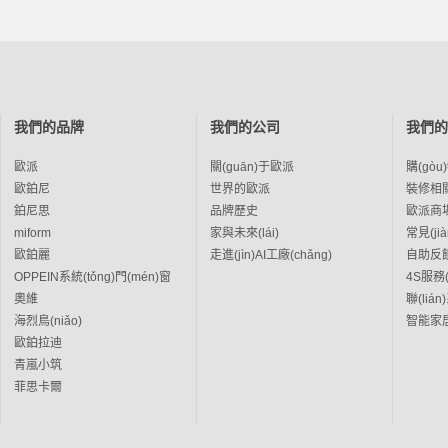
我們的品牌
我們的公司
我們的
歐派
關(guān)于歐派
購(gò
歐鉑尼
世界的歐派
裝修相關(
鉑尼思
品牌歷史
歐派商場(
miform
家與未來(lái)
常見(ji
歐鉑麗
走進(jìn)AI工廠(chǎng)
自助反
OPPEIN系統(tǒng)門(mén)窗
4S服務(
奧維
聯(liá
海烈鳥(niǎo)
智能家
歐鉑拉迪
青嵐小筑
菲思卡爾