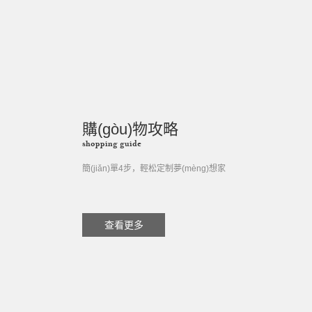
購(gòu)物攻略
shopping guide
簡(jiǎn)單4步，輕松定制夢(mèng)想家
查看更多